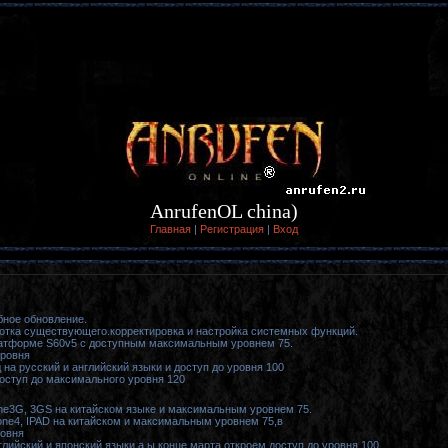
AnrufenOL china)
Главная
|
Регистрация
|
Вход
бное обновление.
ботка существующего.корректировка и настройка системных функций.
платформе S60v5 с доступным максимальным уровнем 75.
уровня
на русский и английский языки и доступ до уровня 100
оступ до максимального уровня 120
one3G, 3GS на китайском языке и максимальным уровнем 75.
hone4, IPAD на китайском и максимальным уровнем 75,в
ровня
глийский и японский языки а ы конце марта откроем доступ до уровня 100