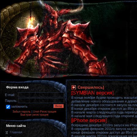
Свершилось)
Форма входа
[SYMBIAN версия]
E-mail:
В конце ноября будем проводить масшта
Пароль:
добавление нового оборудования и дора
В начале декабря состоится запуск на 
запомнить
В конце декабря откроем доступ до 85го 
Забыл пароль
|
Unet-Регистрация
В начале марта следующего года перевод 
Быстрая регистрация
В начале мая следующего года откроем д
[iPhone версия]
Всередине декабря 2010го запуск на iPh
Меню сайта
В середине февраля 2011го запуск на ip
Главная
конце февраля откроем доступ до 85го у
В начале марта 2011го локализация на ан