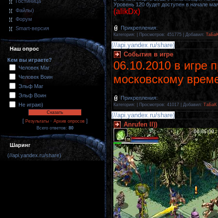
Гостиница
Уровень 120 будет доступен в начале мая
Файлы)
(alikDx)
Форум
Прикрепления:
Smart-версия
Категория:
|
Просмотров: 451775 |
Добавил:
TaБa
(//api.yandex.ru/share)
Наш опрос
События в игре
Кем вы играете?
06.10.2010 в игре 
Человек Маг
московскому врем
Человек Воин
Эльф Маг
Эльф Воин
Прикрепления:
Не играю)
Категория:
|
Просмотров: 41017 |
Добавил:
ТаБаК
(//api.yandex.ru/share)
[
·
]
Результаты
Архив опросов
Anrufen ll))
Всего ответов:
80
Шаринг
(//api.yandex.ru/share)