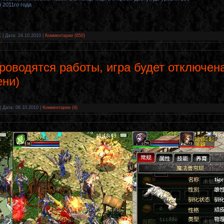
 2011го года
K
|
Дата:
24.10.2010
|
Комментарии (650)
проводятся работы, игра будет отключена
ени)
|
Дата:
06.10.2010
|
Комментарии (4)