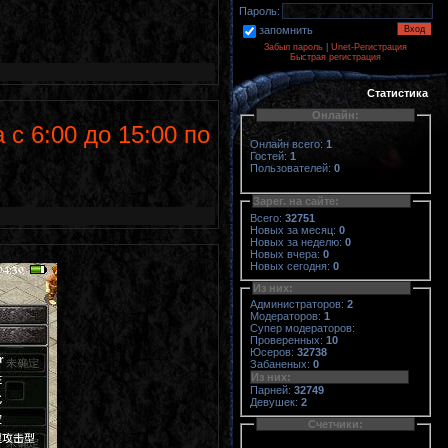
Пароль:
запомнить
Забыл пароль
|
Unet-Регистрация
Быстрая регистрация
Статистика
Онлайн:
 с 6:00 до 15:00 по
Онлайн всего:
1
Гостей:
1
Пользователей:
0
Зарег. на сайте:
Всего:
32751
Новых за месяц:
0
Новых за неделю:
0
Новых вчера:
0
Новых сегодня:
0
Из них:
Администраторов:
2
Модераторов:
1
Супер модераторов:
Проверенных:
10
Юсеров:
32738
Забаненых:
0
Из них:
Парней:
32749
Девушек:
2
Счетчики: