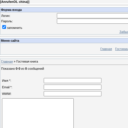
[
AnrufenOL china)
]
Форма входа
Логин:
Пароль:
запомнить
Забыл
Меню сайта
Главная
Гостини
Главная
»
Гостевая книга
Показано
0
-
0
из
0
сообщений
Имя *:
Email *:
WWW: